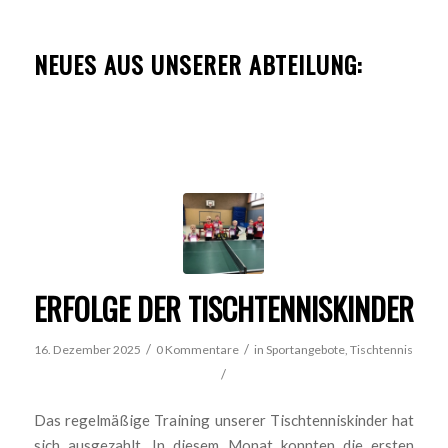
NEUES AUS UNSERER ABTEILUNG:
ERFOLGE DER TISCHTENNISKINDER
/
/
16. Dezember 2025
0 Kommentare
in
Sportangebote
,
Tischtennis
/
Das regelmäßige Training unserer Tischtenniskinder hat
sich ausgezahlt. In diesem Monat konnten die ersten